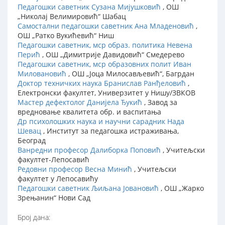
Педагошки саветник Сузана Мијушковић
, ОШ
„Николај Велимировић“ Шабац
Самостални педагошки саветник Ана Младеновић
,
ОШ „Ратко Вукићевић“ Ниш
Педагошки саветник, мср образ. политика Невена
Перић
, ОШ „Димитрије Давидовић“ Смедерево
Педагошки саветник, мср образовних полит Иван
Миловановић
, ОШ „Јоца Милосављевић“, Багрдан
Доктор техничких наука Бранислав Ранђеловић
,
Електронски факултет, Универзитет у Нишу/ЗВКОВ
Мастер дефектолог Данијела Ђукић
, Завод за
вредновање квалитета обр. и васпитања
Др психолошких наука и научни сарадник Нада
Шевац
, Институт за педагошка истраживања,
Београд
Ванредни професор Далиборка Поповић
, Учитељски
факултет-Лепосавић
Редовни професор Весна Минић
, Учитељски
факултет у Лепосавићу
Педагошки саветник Љиљана Јовановић
, ОШ „Жарко
Зрењанин“ Нови Сад
Број дана: