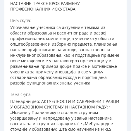
НАСТАВНЕ ПРАКСЕ КРОЗ РАЗМЕНУ
ПРОФЕСИОНАЛНИХ ИСКУСТАВА
Циљ скупа:
Упознавање учесника са актуелним темама из
области образовања и васпитног рада и развој
професионалних компетенција учесника у области
општеобразовних и изборних предмета, планирања
наставе оријентисане на исходе, ваннаставног и
инклузивног образовања, као и подстицање примене
нове методологије у настави кроз презентацију и
размењивање примера добре праксе и мотивисање
учесника за примену иновација, а све у циљу
остваривања образовних исхода и подстицања
развоја функционалних знања ученика.
Тема скупа:
Пленарни део: АКТУЕЛНОСТИ И САВРЕМЕНИ ПРАВЦИ
У ОБРАЗОВНОМ СИСТЕМУ И НАСТАВНОМ РАДУ: •
„Новине у Правилнику о сталном стручном
усавршавању и напредовању у звања наставника,
васпитача и стручних сарадника“ • „Међународне
струдије у образовању: Шта смо научили из PIRLS