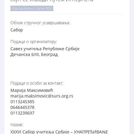
Код одобреног скупа: 859
Oблик стручног усавршавања:
Сабор
Подаци о организатору:
Савез учитеља Републике Србије
Дечанска 6/III, Београд
Подаци о особи за контакт:
Марија Максимовић
marija.maksimovic@surs.org.rs
0113245385
0646445378
0113239697
Назив:
XXXVI Сабор учитеља Србије – УНАПРЕЂИВАЊЕ