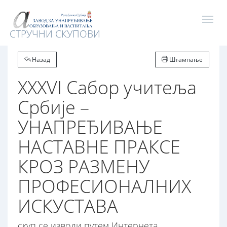
СТРУЧНИ СКУПОВИ
Назад
Штампање
XXXVI Сабор учитеља
Србије –
УНАПРЕЂИВАЊЕ
НАСТАВНЕ ПРАКСЕ
КРОЗ РАЗМЕНУ
ПРОФЕСИОНАЛНИХ
ИСКУСТАВА
скуп се изводи путем Интернета