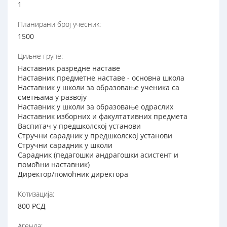
1
Планирани број учесник:
1500
Циљне групе:
Наставник разредне наставе
Наставник предметне наставе - основна школа
Наставник у школи за образовање ученика са
сметњама у развоју
Наставник у школи за образовање одраслих
Наставник изборних и факултативних предмета
Васпитач у предшколској установи
Стручни сарадник у предшколској установи
Стручни сарадник у школи
Сарадник (педагошки андрагошки асистент и
помоћни наставник)
Директор/помоћник директора
Котизација:
800 РСД
Агенда: