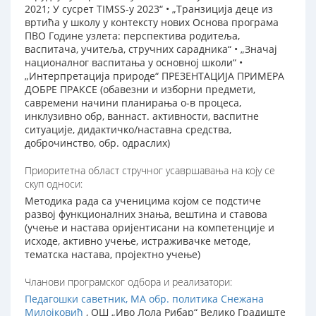
2021; У сусрет TIMSS-у 2023“ • „Транзиција деце из
вртића у школу у контексту нових Основа програма
ПВО Године узлета: перспектива родитеља,
васпитача, учитеља, стручних сарадника“ • „Значај
националног васпитања у основној школи“ •
„Интерпретација природе“ ПРЕЗЕНТАЦИЈА ПРИМЕРА
ДОБРЕ ПРАКСЕ (обавезни и изборни предмети,
савремени начини планирања о-в процеса,
инклузивно обр, ваннаст. активности, васпитне
ситуације, дидактичко/наставна средства,
доброчинство, обр. одраслих)
Приоритетна област стручног усавршавања на коју се
скуп односи:
Методика рада са ученицима којом се подстиче
развој функционалних знања, вештина и ставова
(учење и настава оријентисани на компетенције и
исходе, активно учење, истраживачке методе,
тематска настава, пројектно учење)
Чланови програмског одбора и реализатори:
Педагошки саветник, МА обр. политика Снежана
Милојковић
, ОШ „Иво Лола Рибар“ Велико Градиште