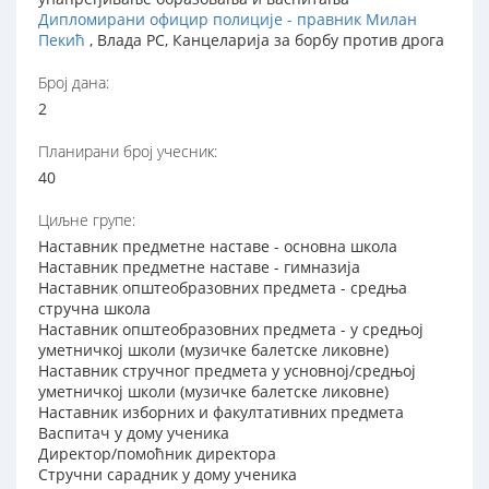
Дипломирани официр полиције - правник Милан
Пекић
, Влада РС, Канцеларија за борбу против дрога
Број дана:
2
Планирани број учесник:
40
Циљне групе:
Наставник предметне наставе - основна школа
Наставник предметне наставе - гимназија
Наставник општеобразовних предмета - средња
стручна школа
Наставник општеобразовних предмета - у средњој
уметничкој школи (музичке балетске ликовне)
Наставник стручног предмета у усновној/средњој
уметничкој школи (музичке балетске ликовне)
Наставник изборних и факултативних предмета
Васпитач у дому ученика
Директор/помоћник директора
Стручни сарадник у дому ученика