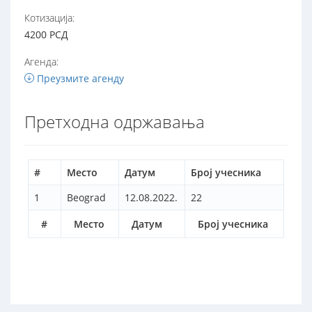
Котизација:
4200 РСД
Агенда:
Преузмите агенду
Претходна одржавања
#
Место
Датум
Број учесника
1
Beograd
12.08.2022.
22
#
Место
Датум
Број учесника