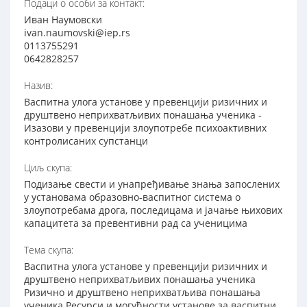
Подаци о особи за контакт:
Иван Наумовски
ivan.naumovski@iep.rs
0113755291
0642828257
Назив:
Васпитна улога установе у превенцији ризичних и
друштвено неприхватљивих понашања ученика -
Изазови у превенцији злоупотребе психоактивних
контролисаних супстанци
Циљ скупа:
Подизање свести и унапређивање знања запослених
у установама образовно-васпитног система о
злоупотребама дрога, последицама и јачање њихових
капацитета за превентивни рад са ученицима
Тема скупа:
Васпитна улога установе у превенцији ризичних и
друштвено неприхватљивих понашања ученика
Ризично и друштвено неприхватљива понашања
ученика Ресурси и могућности установе за васпитни