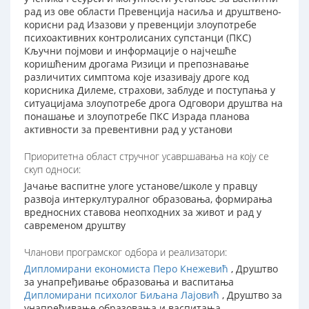
рад из ове области Превенција насиља и друштвено-
корисни рад Изазови у превенцији злоупотребе
психоактивних контролисаних супстанци (ПКС)
Кључни појмови и информације о најчешће
коришћеним дрогама Ризици и препознавање
различитих симптома које изазивају дроге код
корисника Дилеме, страхови, заблуде и поступања у
ситуацијама злоупотребе дрога Одговори друштва на
понашање и злоупотребе ПКС Израда планова
активности за превентивни рад у установи
Приоритетна област стручног усавршавања на коју се
скуп односи:
Јачање васпитне улоге установе/школе у правцу
развоја интеркултуралног образовања, формирања
вредносних ставова неопходних за живот и рад у
савременом друштву
Чланови програмског одбора и реализатори:
Дипломирани економиста Перо Кнежевић
, Друштво
за унапређивање образовања и васпитања
Дипломирани психолог Биљана Лајовић
, Друштво за
унапређивање образовања и васпитања