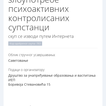
психоактивних
контролисаних
супстанци
скуп се изводи путем Интернета
Код одобреног скупа: 783
Oблик стручног усавршавања:
Саветовање
Подаци о организатору:
Друштво за унапређивање образовања и васпитања
ИЕП
Боривоја Стевановића 15