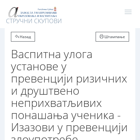
СТРУЧНИ СКУПОВИ
Назад
Штампање
Васпитна улога
установе у
превенцији ризичних
и друштвено
неприхватљивих
понашања ученика -
Изазови у превенцији
злоупотребе