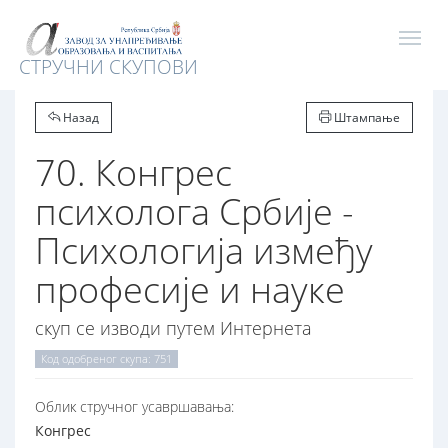
СТРУЧНИ СКУПОВИ
Назад
Штампање
70. Конгрес
психолога Србије -
Психологија између
професије и науке
скуп се изводи путем Интернета
Код одобреног скупа: 751
Oблик стручног усавршавања:
Конгрес