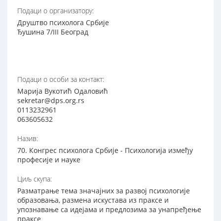
Подаци о организатору:
Друштво психолога Србије
Ђушина 7/III Београд
Подаци о особи за контакт:
Марија Вукотић Одаловић
sekretar@dps.org.rs
0113232961
063605632
Назив:
70. Конгрес психолога Србије - Психологија између
професије и науке
Циљ скупа:
Разматрање тема значајних за развој психологије
образовања, размена искустава из праксе и
упознавање са идејама и предлозима за унапређење
праксе