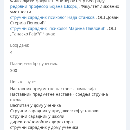
Филозофски факултет, Универзитет у Београду
редовни професор Бојана Шкорц
, Факултет ликовних
уметности
стручни сарадник-психолог Нада Станков
, ОШ „Јован
Стерија Поповић“
стручни сарадник- психолог Марина Павловић
, ОШ
„Танаско Рајић“ Чачак
Број дана:
4
Планирани број учесник:
300
Циљне групе:
Наставник предметне наставе - гимназија
Наставник предметне наставе - средња стручна
школа
Васпитач у дому ученика
Стручни сарадник у предшколској установи
Стручни сарадник у школи
директор/помоћник директора
стручни сарадник у дому ученика