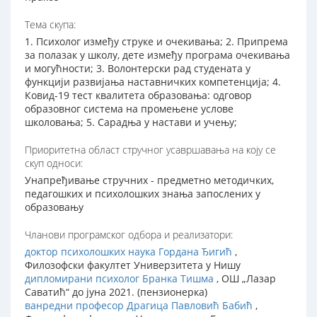
Тема скупа:
1. Психолог између струке и очекивања; 2. Припрема
за полазак у школу, дете између програма очекивања
и могућности; 3. Волонтерски рад студената у
функцији развијања наставничких компетенција; 4.
Ковид-19 тест квалитета образовања: одговор
образовног система на промењене услове
школовања; 5. Сарадња у настави и учењу;
Приоритетна област стручног усавршавања на коју се
скуп односи:
Унапређивање стручних - предметно методичких,
педагошких и психолошких знања запослених у
образовању
Чланови програмског одбора и реализатори:
доктор психолошких наука Гордана Ђигић
,
Филозофски факултет Универзитета у Нишу
дипломирани психолог Бранка Тишма
, ОШ „Лазар
Саватић“ до јуна 2021. (пензионерка)
ванредни професор Драгица Павловић Бабић
,