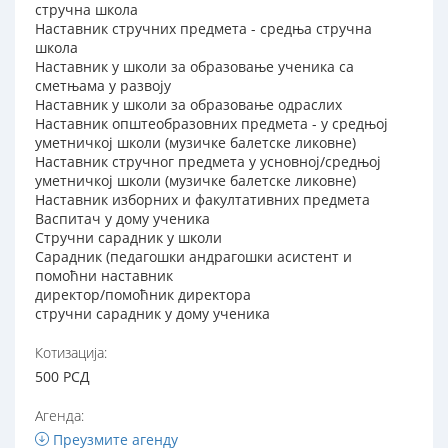
стручна школа
Наставник стручних предмета - средња стручна
школа
Наставник у школи за образовање ученика са
сметњама у развоју
Наставник у школи за образовање одраслих
Наставник општеобразовних предмета - у средњој
уметничкој школи (музичке балетске ликовне)
Наставник стручног предмета у усновној/средњој
уметничкој школи (музичке балетске ликовне)
Наставник изборних и факултативних предмета
Васпитач у дому ученика
Стручни сарадник у школи
Сарадник (педагошки андрагошки асистент и
помоћни наставник
директор/помоћник директора
стручни сарадник у дому ученика
Котизација:
500 РСД
Агенда:
Преузмите агенду