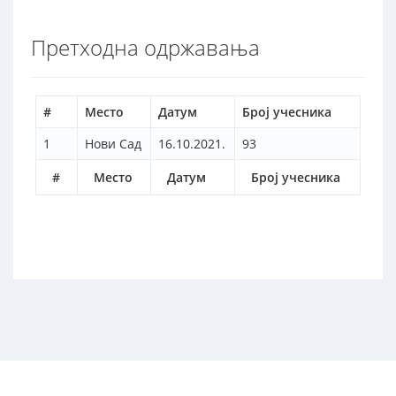
Претходна одржавања
#
Место
Датум
Број учесника
1
Нови Сад
16.10.2021.
93
#
Место
Датум
Број учесника
2017 © Завод за унапређивање образовања и васпитања