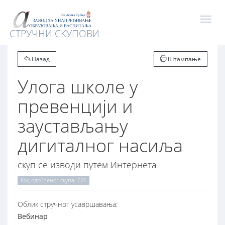
СТРУЧНИ СКУПОВИ
Назад
Штампање
Улога школе у
превенцији и
заустављању
дигиталног насиља
скуп се изводи путем Интернета
Код одобреног скупа: 626
Oблик стручног усавршавања:
Вебинар