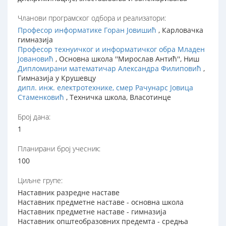
Чланови програмског одбора и реализатори:
Професор информатике Горан Јовишић
, Карловачка
гимназија
Професор технуичког и информатичког обра Младен
Јовановић
, Основна школа ''Мирослав Антић'', Ниш
Дипломирани математичар Александра Филиповић
,
Гимназија у Крушевцу
дипл. инж. електротехнике, смер Рачунарс Јовица
Стаменковић
, Техничка школа, Власотинце
Број дана:
1
Планирани број учесник:
100
Циљне групе:
Наставник разредне наставе
Наставник предметне наставе - основна школа
Наставник предметне наставе - гимназија
Наставник општеобразовних предемта - средња