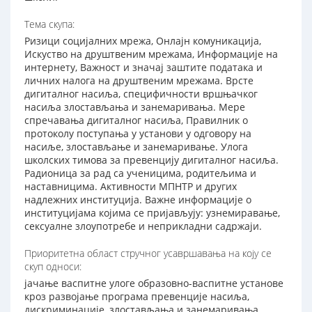
Тема скупа:
Ризици социјалних мрежа, Онлајн комуникација,
Искуство на друштвеним мрежама, Информације на
интернету, Важност и значај заштите података и
личних налога на друштвеним мрежама. Врсте
дигиталног насиља, специфичности вршњачког
насиља злостављања и занемаривања. Мере
спречавања дигиталног насиља, Правилник о
протоколу поступања у установи у одговору на
насиље, злостављање и занемаривање. Улога
школских тимова за превенцију дигиталног насиља.
Радионица за рад са ученицима, родитељима и
наставницима. Активности МПНТР и других
надлежних институција. Важне информације о
институцијама којима се пријављују: узнемиравање,
сексуалне злоупотребе и неприкладни садржаји.
Приоритетна област стручног усавршавања на коју се
скуп односи:
јачање васпитне улоге образовно-васпитне установе
кроз развојање програма превенције насиља,
дискриминације, злостављања и занемаривања