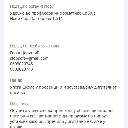
Подаци о организатору:
Удружење професора информатике Србије
Нови Сад, Пастерова 14/11
Подаци о особи за контакт:
Горан Јовишић
slobsoft@gmail.com
0603020748
0603020748
Назив:
Улога школе у превенцији и заустављању дигиталног
насиља
Циљ скупа:
Обучити учеснике да препознају облике дигиталног
насиља и које активности да предузму на нивоу
установе како би спречили дигитално насиље у
школи.