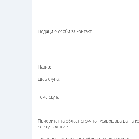
Подаци о особи за контакт:
Назив:
Циљ скупа:
Тема скупа:
Приоритетна област стручног усавршавања на ко
се скуп односи:
Чланови програмског одбора и реализатори: