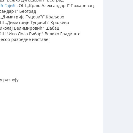
ћ Гајић
, ОШ „Краљ Александар I“ Пожаревац
андар I" Београд
 „Димитрије Туцовић“ Краљево
ОШ „Димитрије Туцовић“ Краљево
иколај Велимировић" Шабац
ОШ "Иво Лола Рибар" Велико Градиште
фесор разредне наставе
у развоју