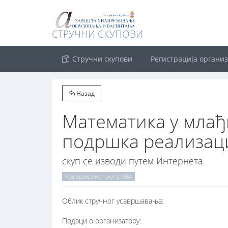
СТРУЧНИ СКУПОВИ
Стручни скупови
Регистрација органи
Назад
Математика у млађ
подршка реализац
скуп се изводи путем Интернета
Код одобреног скупа: 584
Oблик стручног усавршавања:
Подаци о организатору: