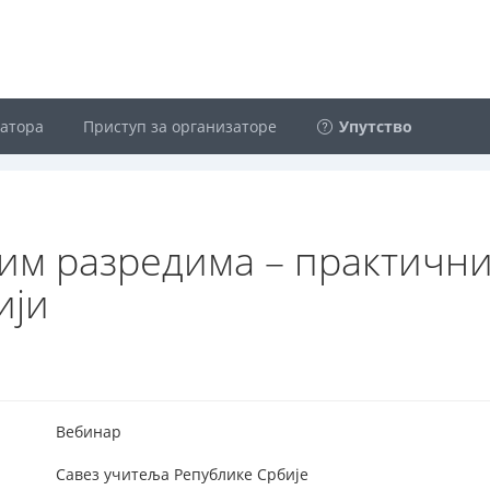
затора
Приступ за организаторе
Упутство
им разредима – практичн
ији
Вебинар
Савез учитеља Републике Србије