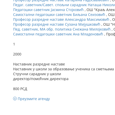
Педаг. саветник/Савет. спољни сарадник Наташа Николи
Педагошки саветник Јасмина Стојковић
, ОШ "Краљ Алекс
Самостални педагошки саветник Биљана Сеизовић
, ОШ
Професор разредне наставе Александра Максимовић
, 
Професор разредне наставе Сузана Мијушковић
, ОШ "Н
Пед. саветник, МА обр. политика Снежана Милојковић
, 
Самостални педагошки саветник Ана Младеновић
, Про
1
2000
Наставник разредне наставе
Наставник у школи за образовање ученика са сметњама 
Стручни сарадник у школи
директор/помоћник директора
800 РСД
Преузмите агенду