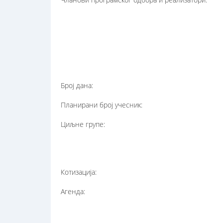
Број дана:
Планирани број учесник:
Циљне групе:
Котизација:
Агенда: