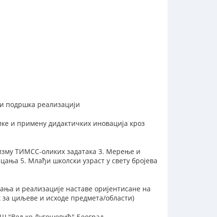
и подршка реализацији
ке и примену дидактичких иновација кроз
изму ТИМСС-оликих задатака 3. Мерење и
ицања 5. Млађи школски узраст у свету бројева
ања и реализације наставе оријентисане на
 за циљеве и исходе предмета/области)
ОШ "Вељко Дугошевић" Београд