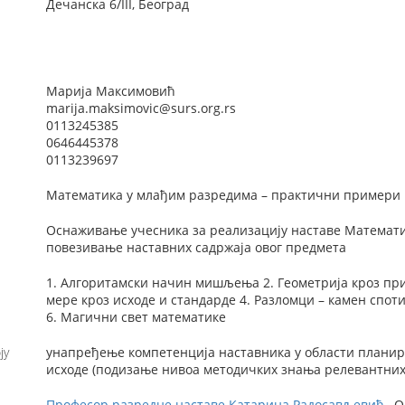
Дечанска 6/III, Београд
Марија Максимовић
marija.maksimovic@surs.org.rs
0113245385
0646445378
0113239697
Математика у млађим разредима – практични примери 
Оснаживање учесника за реализацију наставе Математи
повезивање наставних садржаја овог предмета
1. Алгоритамски начин мишљења 2. Геометрија кроз пр
мере кроз исходе и стандарде 4. Разломци – камен спот
6. Магични свет математике
ју
унапређење компетенција наставника у области планир
исходе (подизање нивоа методичких знања релевантних
Професор разредне наставе Катарина Радосављевић
, 