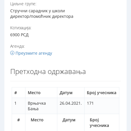
Циљне групе:
Стручни сарадник у школи
директор/помоћник директора
Котизација:
6900 РСД
Агенда:
Преузмите агенду
Претходна одржавања
#
Место
Датум
Број учесника
1
Врњачка
26.04.2021.
171
Бања
#
Место
Датум
Број
учесника