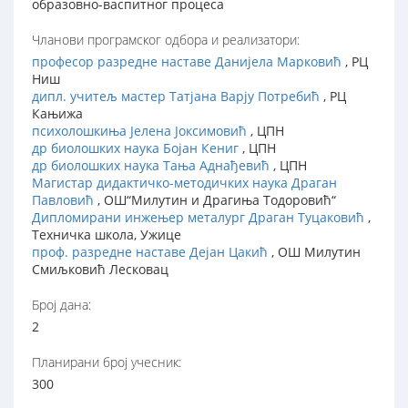
образовно-васпитног процеса
Чланови програмског одбора и реализатори:
професор разредне наставе Данијела Марковић
, РЦ
Ниш
дипл. учитељ мастер Татјана Варју Потребић
, РЦ
Кањижа
психолошкиња Јелена Јоксимовић
, ЦПН
др биолошких наука Бојан Кениг
, ЦПН
др биолошких наука Тања Аднађевић
, ЦПН
Магистар дидактичко-методичких наука Драган
Павловић
, ОШ“Милутин и Драгиња Тодоровић“
Дипломирани инжењер металург Драган Туцаковић
,
Техничка школа, Ужице
проф. разредне наставе Дејан Цакић
, ОШ Милутин
Смиљковић Лесковац
Број дана:
2
Планирани број учесник:
300