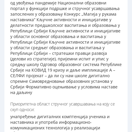
од увођења пандемије Национални образовни
портал у функцији подршке и стручног усавршавања
запослених у образовању Конкурс „Магија у рукама
наставника“ Кључне активности и иницијативе у
делатности предшколског васпитања и образовања у
Републици Србији Кључне активности и иницијативе
у области основног образовања и васпитања у
Републици Србији Кључне активности и иницијативе
у области средњег образовања и васпитања у
Републици Србији – стратешки правци развоја
(делови из стратегије), пријемни испит и упис у
средњу школу Одговор образовног система Републике
Србије на КОВИД 19 кризу и даље импликације А –
СЕЛФИ пројекат – да ли су нам школе дигитално
спремне Самовредновање образовних установа у
Србији Формативно оцењивање у условима наставе
на даљину
Приоритетна област стручног усавршавања на коју се
скуп односи:
унапређење дигиталних комптенција ученика и
наставника и употреба информационо-
комуникационих технологија у реализацији