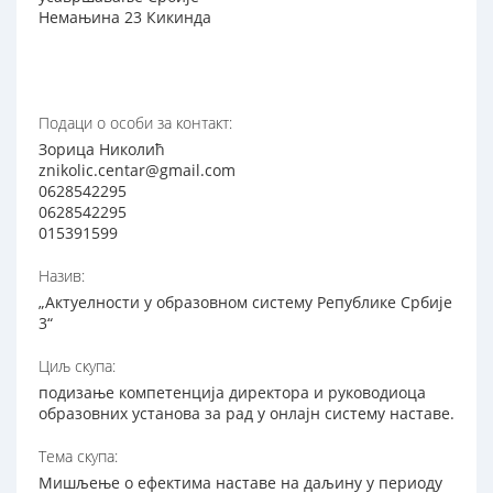
Немањина 23 Кикинда
Подаци о особи за контакт:
Зорица Николић
znikolic.centar@gmail.com
0628542295
0628542295
015391599
Назив:
„Актуелности у образовном систему Републике Србије
3“
Циљ скупа:
подизање компетенција директора и руководиоца
образовних установа за рад у онлајн систему наставе.
Тема скупа:
Мишљење о ефектима наставе на даљину у периоду