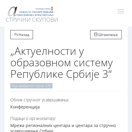
СТРУЧНИ СКУПОВИ
Назад
Штампање
„Актуелности у
образовном систему
Републике Србије 3“
Код одобреног скупа: 578
Oблик стручног усавршавања:
Конференција
Подаци о организатору:
Мрежа регионалних центара и центара за стручно
усавршавање Србије