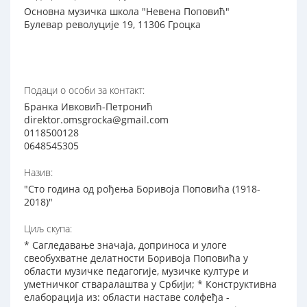
Основна музичка школа "Невена Поповић"
Булевар револуције 19, 11306 Гроцка
Подаци о особи за контакт:
Бранка Ивковић-Петронић
direktor.omsgrocka@gmail.com
0118500128
0648545305
Назив:
"Сто година од рођења Боривоја Поповића (1918-
2018)"
Циљ скупа:
* Сагледавање значаја, доприноса и улоге
свеобухватне делатности Боривоја Поповића у
области музичке педагогије, музичке културе и
уметничког стваралаштва у Србији; * Конструктивна
елаборација из: области наставе солфеђа -