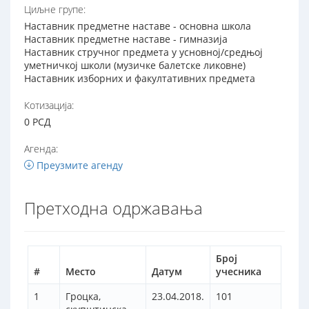
Циљне групе:
Наставник предметне наставе - основна школа
Наставник предметне наставе - гимназија
Наставник стручног предмета у усновној/средњој
уметничкој школи (музичке балетске ликовне)
Наставник изборних и факултативних предмета
Котизација:
0 РСД
Агенда:
Преузмите агенду
Претходна одржавања
Број
#
Место
Датум
учесника
1
Гроцка,
23.04.2018.
101