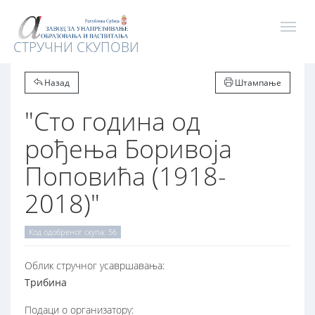
СТРУЧНИ СКУПОВИ
Назад
Штампање
"Сто година од
рођења Боривоја
Поповића (1918-
2018)"
Код одобреног скупа: 56
Oблик стручног усавршавања:
Трибина
Подаци о организатору: