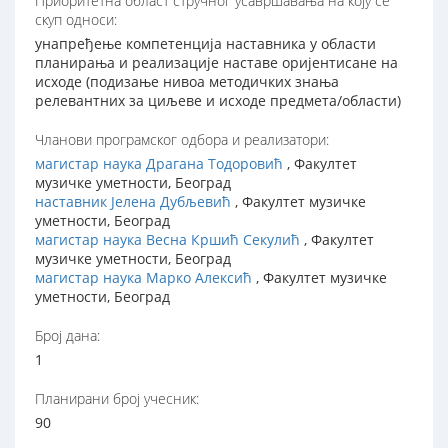
Приоритетна област стручног усавршавања на коју се
скуп односи:
унапређење компетенција наставника у области
планирања и реализације наставе оријентисане на
исходе (подизање нивоа методичких знања
релевантних за циљеве и исходе предмета/области)
Чланови програмског одбора и реализатори:
магистар наука Драгана Тодоровић
, Факултет
музичке уметности, Београд
наставник Јелена Дубљевић
, Факултет музичке
уметности, Београд
магистар наука Весна Кршић Секулић
, Факултет
музичке уметности, Београд
магистар наука Марко Алексић
, Факултет музичке
уметности, Београд
Број дана:
1
Планирани број учесник:
90