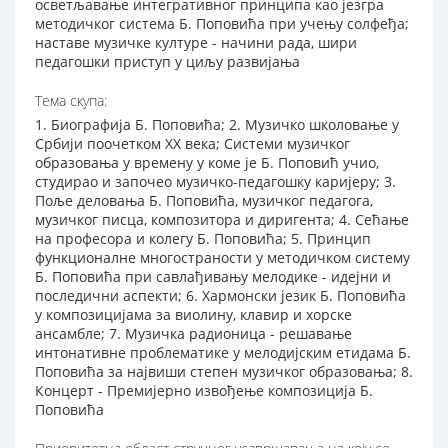
осветљавање интегративног принципа као језгра
методичког система Б. Поповића при учењу солфеђа;
наставе музичке културе - начини рада, шири
педагошки приступ у циљу развијања
Тема скупа:
1. Биографија Б. Поповића; 2. Музичко школовање у
Србији поочетком ХХ века; Системи музичког
образовања у времену у коме је Б. Поповић учио,
студирао и започео музичко-педагошку каријеру; 3.
Поље деловања Б. Поповића, музичког педагога,
музичког писца, композитора и диригента; 4. Сећање
на професора и колегу Б. Поповића; 5. Принцип
функционалне многостраности у методичком систему
Б. Поповића при савлађивању мелодике - идејни и
последични аспекти; 6. Хармонски језик Б. Поповића
у композицијама за виолину, клавир и хорске
ансамбле; 7. Музичка радионица - решавање
интонативне проблематике у мелодијским етидама Б.
Поповића за највиши степен музичког образовања; 8.
Концерт - Премијерно извођење композиција Б.
Поповића