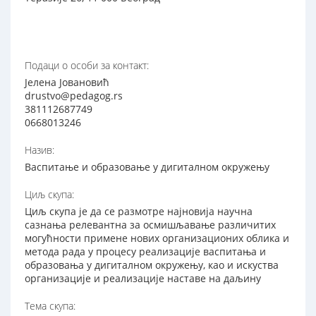
Подаци о особи за контакт:
Јелена Јовановић
drustvo@pedagog.rs
381112687749
0668013246
Назив:
Васпитање и образовање у дигиталном окружењу
Циљ скупа:
Циљ скупа је да се размотре најновија научна
сазнања релевантна за осмишљавање различитих
могућности примене нових организационих облика и
метода рада у процесу реализације васпитања и
образовања у дигиталном окружењу, као и искуства
организације и реализације наставе на даљину
Тема скупа: