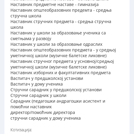
Наставник предметне наставе - гимназија
Наставник општеобразовних предемта - средња
стручна школа
Наставник стручних предмета - средња стручна
школа
Наставник у школи за образовање ученика са
сметњама у развоју
Наставник у школи за образовање одраслих
Наставник општеобразовних предмета - у средњој
уметничкој школи (музичке балетске ликовне)
Наставник стручног предмета у усновној/средњој
уметничкој школи (музичке балетске ликовне)
Наставник изборних и факултативних предмета
Васпитач у предшколској установи
Васпитач у дому ученика
Стручни сарадник у предшколској установи
Стручни сарадник у школи
Сарадник (педагошки андрагошки асистент и
помоћни наставник
директор/помоћник директора
стручни сарадник у дому ученика
Котизација: