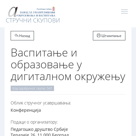
СТРУЧНИ СКУПОВИ
Назад
Штампање
Васпитање и
образовање у
дигиталном окружењу
Код одобреног скупа: 541
Oблик стручног усавршавања:
Конференција
Подаци о организатору:
Педагошко друштво Србије
Теразије 26, 11 000 Београд