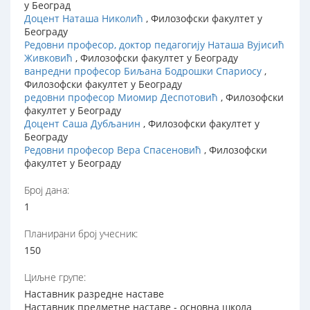
у Београд
Доцент Наташа Николић
, Филозофски факултет у
Београду
Редовни професор, доктор педагогију Наташа Вујисић
Живковић
, Филозофски факултет у Београду
ванредни професор Биљана Бодрошки Спариосу
,
Филозофски факултет у Београду
редовни професор Миомир Деспотовић
, Филозофски
факултет у Београду
Доцент Саша Дубљанин
, Филозофски факултет у
Београду
Редовни професор Вера Спасеновић
, Филозофски
факултет у Београду
Број дана:
1
Планирани број учесник:
150
Циљне групе:
Наставник разредне наставе
Наставник предметне наставе - основна школа