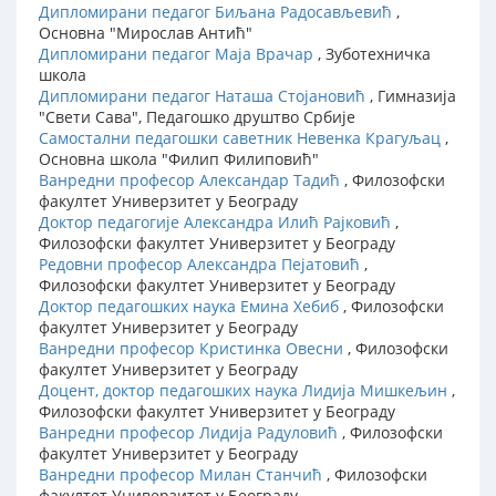
Дипломирани педагог Биљана Радосављевић
,
Основна "Мирослав Антић"
Дипломирани педагог Маја Врачар
, Зуботехничка
школа
Дипломирани педагог Наташа Стојановић
, Гимназија
"Свети Сава", Педагошко друштво Србије
Самостални педагошки саветник Невенка Крагуљац
,
Основна школа "Филип Филиповић"
Ванредни професор Александар Тадић
, Филозофски
факултет Универзитет у Београду
Доктор педагогије Александра Илић Рајковић
,
Филозофски факултет Универзитет у Београду
Редовни професор Александра Пејатовић
,
Филозофски факултет Универзитет у Београду
Доктор педагошких наука Емина Хебиб
, Филозофски
факултет Универзитет у Београду
Ванредни професор Кристинка Овесни
, Филозофски
факултет Универзитет у Београду
Доцент, доктор педагошких наука Лидија Мишкељин
,
Филозофски факултет Универзитет у Београду
Ванредни професор Лидија Радуловић
, Филозофски
факултет Универзитет у Београду
Ванредни професор Милан Станчић
, Филозофски
факултет Универзитет у Београду