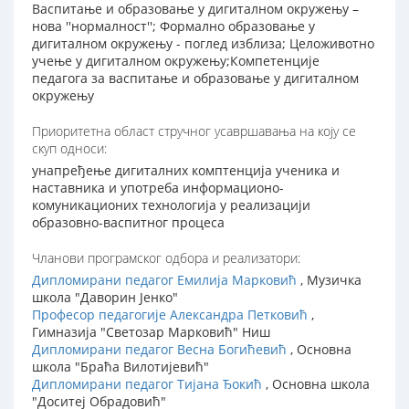
Васпитање и образовање у дигиталном окружењу –
нова ''нормалност''; Формално образовање у
дигиталном окружењу - поглед изблиза; Целоживотно
учење у дигиталном окружењу;Компетенције
педагога за васпитање и образовање у дигиталном
окружењу
Приоритетна област стручног усавршавања на коју се
скуп односи:
унапређење дигиталних комптенција ученика и
наставника и употреба информационо-
комуникационих технологија у реализацији
образовно-васпитног процеса
Чланови програмског одбора и реализатори:
Дипломирани педагог Емилија Марковић
, Музичка
школа "Даворин Јенко"
Професор педагогије Александра Петковић
,
Гимназија "Светозар Марковић" Ниш
Дипломирани педагог Весна Богићевић
, Основна
школа "Браћа Вилотијевић"
Дипломирани педагог Тијана Ђокић
, Основна школа
"Доситеј Обрадовић"