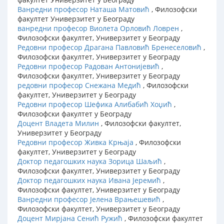
Ванредни професор Наташа Матовић
, Филозофски
факултет Универзитет у Београду
ванредни професор Виолета Орловић Ловрен
,
Филозофски факултет, Универзитет у Београду
Редовни професор Драгана Павловић Бренеселовић
,
Филозофски факултет, Универзитет у Београду
Редовни професор Радован Антонијевић
,
Филозофски факултет, Универзитет у Београду
редовни професор Снежана Медић
, Филозофски
факултет, Универзитет у Београду
Редовни професор Шефика Алибабић Хоџић
,
Филозофски факултет у Београду
Доцент Владета Милин
, Филозофски факултет,
Универзитет у Београду
Редовни професор Живка Крњаја
, Филозофски
факултет, Универзитет у Београду
Доктор педагошких наука Зорица Шаљић
,
Филозофски факултет, Универзитет у Београду
Доктор педагошких наука Ивана Јеремић
,
Филозофски факултет, Универзитет у Београду
Ванредни професор Јелена Врањешевић
,
Филозофски факултет, Универзитет у Београду
Доцент Мирјана Сенић Ружић
, Филозофски факултет