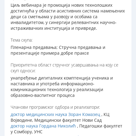
Циљ вебинара је промоција нових технолошких
достигнућа у области асистивних система намењених
деци са сметњама у развоју и особама са
инвалидитетом, у синергији релевантних научно-
истраживачких институција и привреде.
Тема скупа:
Пленарна предавања; Стручна предавања и
презентације примера добре праксе
Приоритетна област стручног усавршавања на коју се
скуп односи:
унапређење дигиталних комптенција ученика и
наставника и употреба информационо-
комуникационих технологија у реализацији
образовно-васпитног процеса
Чланови програмског одбора и реализатори:
доктор медицинских наука Зоран Комазец
, КЦ
Војводине, Медицински факултет Нови Сад
доктор наука Гордана Николић
, Педагошки факултет
у Сомбору, УНС