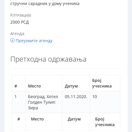
стручни сарадник у дому ученика
Котизација:
2000 РСД
Агенда:
Преузмите агенду
Претходна одржавања
Број
#
Место
Датум
учесника
1
Београд, Хотел
05.11.2020.
10
Голден Тулип
Зира
#
Место
Датум
Број
учесника