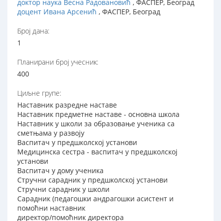
доктор наука Весна Радовановић
, ФАСПЕР, Београд
доцент Ивана Арсенић
, ФАСПЕР, Београд
Број дана:
1
Планирани број учесник:
400
Циљне групе:
Наставник разредне наставе
Наставник предметне наставе - основна школа
Наставник у школи за образовање ученика са
сметњама у развоју
Васпитач у предшколској установи
Медицинска сестра - васпитач у предшколској
установи
Васпитач у дому ученика
Стручни сарадник у предшколској установи
Стручни сарадник у школи
Сарадник (педагошки андрагошки асистент и
помоћни наставник
директор/помоћник директора