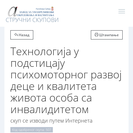
СТРУЧНИ СКУПОВИ
Назад
Штампање
Технологија у
подстицају
психомоторног развој
деце и квалитета
живота особа са
инвалидитетом
скуп се изводи путем Интернета
Код одобреног скупа: 507