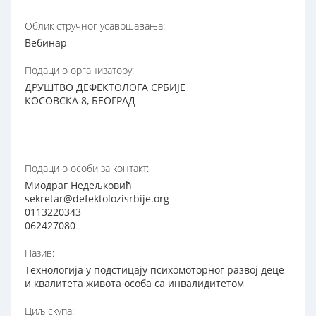
Oблик стручног усавршавања:
Вебинар
Подаци о организатору:
ДРУШТВО ДЕФЕКТОЛОГА СРБИЈЕ
КОСОВСКА 8, БЕОГРАД
Подаци о особи за контакт:
Миодраг Недељковић
sekretar@defektolozisrbije.org
0113220343
062427080
Назив:
Технологија у подстицају психомоторног развој деце
и квалитета живота особа са инвалидитетом
Циљ скупа: