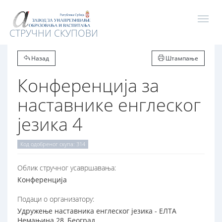
СТРУЧНИ СКУПОВИ
Назад
Штампање
Конференција за
наставнике енглеског
језика 4
Код одобреног скупа: 314
Oблик стручног усавршавања:
Конференција
Подаци о организатору:
Удружење наставника енглеског језика - ЕЛТА
Немањина 28, Београд