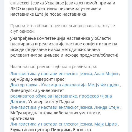
енглеског језика Усвајање језика уз помоћ прича и
ЛЕГО коцки Креативно писање за ученике и
наставнике Шта је посао наставника
Приоритетна област стручног усавршавања на коју се
скуп односи:
унапређење компетенција наставника у области
планирања и реализације наставе оријентисане на
исходе (подизање нивоа методичких знања
релевантних за циљеве и исходе предмета/области)
Чланови програмског одбора и реализатори:
Лингвистика у настави енглеског језика, Алан Мејли
,
Кејмбриџ Университ Прес
Доктор наука - Класицна арехологија Метју Фитцџон
,
Ливерпулски универзитет
реализатор обуке за наставнике, професор Фјона
Далзил
, Универзитет у Падови
Лингвистика у настави енглеског језика, Линда Стејн
,
Међународна школа либералних уметности,
Братислава
Лингвистика у настави енглеског језика, Мајк Шрив
,
Едукативни центар Пилгримс, Енглеска