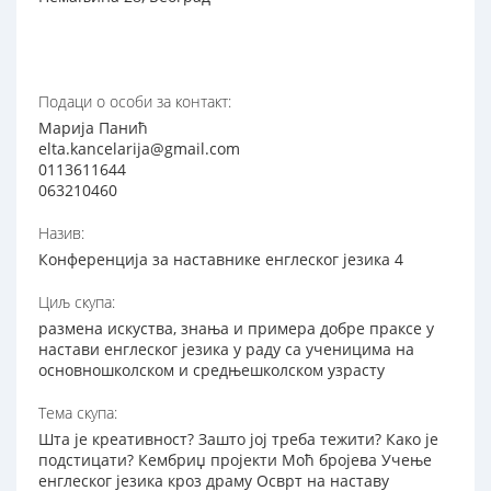
Подаци о особи за контакт:
Марија Панић
elta.kancelarija@gmail.com
0113611644
063210460
Назив:
Конференција за наставнике енглеског језика 4
Циљ скупа:
размена искуства, знања и примера добре праксе у
настави енглеског језика у раду са ученицима на
основношколском и средњешколском узрасту
Тема скупа:
Шта је креативност? Зашто јој треба тежити? Како је
подстицати? Кембриџ пројекти Моћ бројева Учење
енглеског језика кроз драму Осврт на наставу