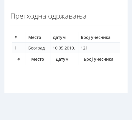
Претходна одржавања
#
Место
Датум
Број учесника
1
Београд
10.05.2019.
121
#
Место
Датум
Број учесника
2017 © Завод за унапређивање образовања и васпитања