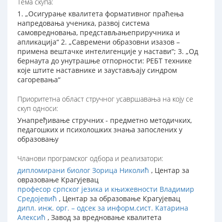
Тема скупа:
1. „Осигурање квалитета формативног праћења
напредовања ученика, развој система
самовредновања, представљањеприручника и
апликација“ 2. „Савремени образовни изазов –
примена вештачке интелигенције у настави“; 3. „Од
бернаута до унутрашње отпорности: РЕБТ технике
које штите наставнике и заустављају синдром
сагоревања“
Приоритетна област стручног усавршавања на коју се
скуп односи:
Унапређивање стручних - предметно методичких,
педагошких и психолошких знања запослених у
образовању
Чланови програмског одбора и реализатори:
дипломирани биолог Зорица Николић
, Центар за
овразовање Крагујевац
професор српског језика и књижевности Владимир
Средојевић
, Центар за образовање Крагујевац
дипл. инж. орг. – одсек за информ.сист. Катарина
Алексић
, Завод за вредновање квалитета