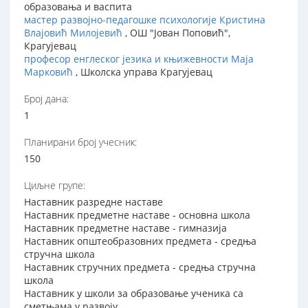
образовања и васпита
мастер развојно-педагошке психологије Кристина
Влајовић Милојевић
, ОШ "Јован Поповић",
Крагујевац
професор енглеског језика и књижевности Маја
Марковић
, Школска управа Крагујевац
Број дана:
1
Планирани број учесник:
150
Циљне групе:
Наставник разредне наставе
Наставник предметне наставе - основна школа
Наставник предметне наставе - гимназија
Наставник општеобразовних предмета - средња
стручна школа
Наставник стручних предмета - средња стручна
школа
Наставник у школи за образовање ученика са
сметњама у развоју