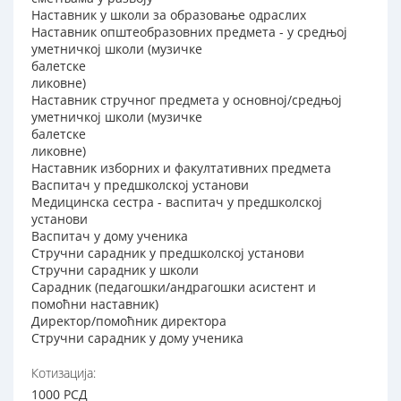
Наставник у школи за образовање одраслих
Наставник општеобразовних предмета - у средњој
уметничкој школи (музичке
балетске
ликовне)
Наставник стручног предмета у основној/средњој
уметничкој школи (музичке
балетске
ликовне)
Наставник изборних и факултативних предмета
Васпитач у предшколској установи
Медицинска сестра - васпитач у предшколској
установи
Васпитач у дому ученика
Стручни сарадник у предшколској установи
Стручни сарадник у школи
Сарадник (педагошки/андрагошки асистент и
помоћни наставник)
Директор/помоћник директора
Стручни сарадник у дому ученика
Котизација:
1000 РСД