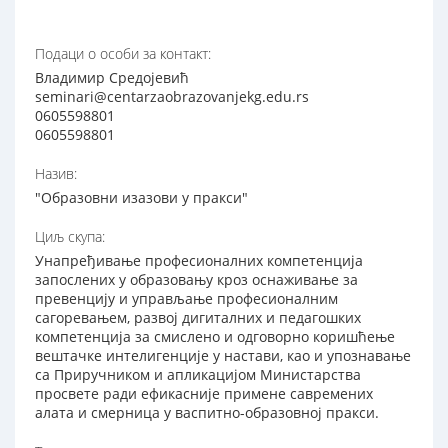
Подаци о особи за контакт:
Владимир Средојевић
seminari@centarzaobrazovanjekg.edu.rs
0605598801
0605598801
Назив:
"Образовни изазови у пракси"
Циљ скупа:
Унапређивање професионалних компетенција
запослених у образовању кроз оснаживање за
превенцију и управљање професионалним
сагоревањем, развој дигиталних и педагошких
компетенција за смислено и одговорно коришћење
вештачке интелигенције у настави, као и упознавање
са Приручником и апликацијом Министарства
просвете ради ефикасније примене савремених
алата и смерница у васпитно-образовној пракси.