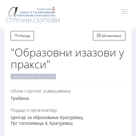
СТРУЧНИ СКУПОВИ
Назад
Штампање
"Образовни изазови у
пракси"
Код одобреног скупа: 1440
Oблик стручног усавршавања:
Трибина
Подаци о организатору:
Центар за образовање Крагујевац
Трг тополиваца 4, Крагујевац