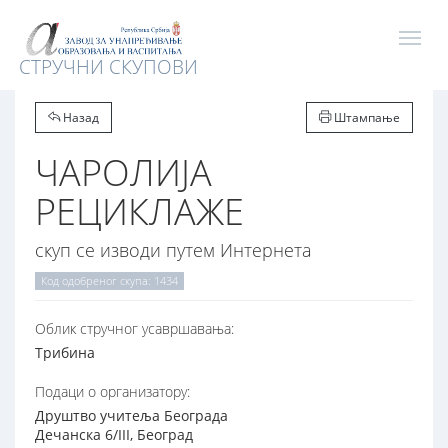
СТРУЧНИ СКУПОВИ
Назад
Штампање
ЧАРОЛИЈА
РЕЦИКЛАЖЕ
скуп се изводи путем Интернета
Код одобреног скупа: 1434
Oблик стручног усавршавања:
Трибина
Подаци о организатору:
Друштво учитеља Београда
Дечанска 6/III, Београд