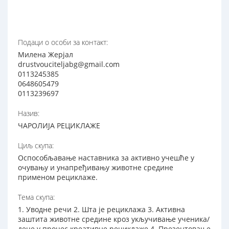
Подаци о особи за контакт:
Милена Жерјал
drustvouciteljabg@gmail.com
0113245385
0648605479
0113239697
Назив:
ЧАРОЛИЈА РЕЦИКЛАЖЕ
Циљ скупа:
Оспособљавање наставника за активно учешће у
очувању и унапређивању животне средине
применом рециклаже.
Тема скупа:
1. Уводне речи 2. Шта је рециклажа 3. Активна
заштита животне средине кроз укључивање ученика/
деце у процес креативне рециклаже 4. Презентовање