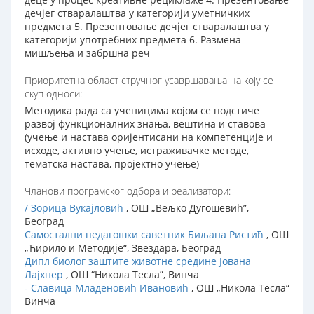
дечјег стваралаштва у категорији уметничких
предмета 5. Презентовање дечјег стваралаштва у
категорији употребних предмета 6. Размена
мишљења и забршна реч
Приоритетна област стручног усавршавања на коју се
скуп односи:
Методика рада са ученицима којом се подстиче
развој функционалних знања, вештина и ставова
(учење и настава оријентисани на компетенције и
исходе, активно учење, истраживачке методе,
тематска настава, пројектно учење)
Чланови програмског одбора и реализатори:
/ Зорица Вукајловић
, ОШ „Вељко Дугошевић”,
Београд
Самостални педагошки саветник Биљана Ристић
, ОШ
„Ћирило и Методије“, Звездара, Београд
Дипл биолог заштите животне средине Јована
Лајхнер
, ОШ “Никола Тесла”, Винча
- Славица Младеновић Ивановић
, ОШ „Никола Тесла“
Винча