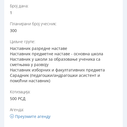
Број дана:
1
Планирани број учесник:
300
Циљне групе:
Наставник разредне наставе
Наставник предметне наставе - основна школа
Наставник у школи за образовање ученика са
сметњама у развоју
Наставник изборних и факултативних предмета
Сарадник (педагошки/андрагошки асистент и
помоћни наставник)
Котизација:
500 РСД
Агенда:
Преузмите агенду