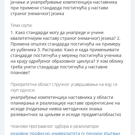
Јачање и унапређивање компетенција наставника
при примени стандарда постигнућа у настави
страног (немачког) језика
Тема скупа:
1. Како стандарди могу да унапреде и учине
квалитетнијим наставу страног (немачког) језика? 2.
Примена општих стандарда постигнућа на примеру
из уџбеника 3. Расправа: Како и када примењивати
стандарде постигнућа у мерењу постигнућа ученика
на крају одређеног образовног циклуса? У ком облику
треба унети стандарде постигнућа у наставне
планове?
Приоритетна област стручног усавршавања на коју се
скуп односи:
унапређење компетенција наставника у области
планирања и реализације наставе оријентисане на
исходе (подизање нивоа методичких знања
релевантних за циљеве и исходе предмета/области)
Чланови програмског одбора и реализатори:
редовни професор универзитета (у пензији Иштван