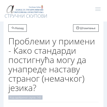
СТРУЧНИ СКУПОВИ
Назад
Штампање
Проблеми у примени
- Како стандарди
постигнућа могу да
унапреде наставу
страног (немачког)
језика?
Код одобреног скупа: 143