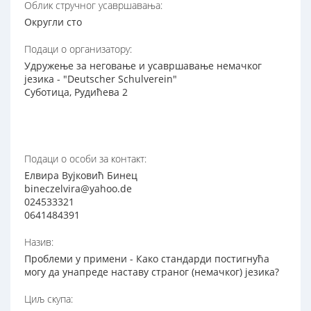
Oблик стручног усавршавања:
Округли сто
Подаци о организатору:
Удружење за неговање и усавршавање немачког
језика - "Deutscher Schulverein"
Суботица, Рудићева 2
Подаци о особи за контакт:
Елвира Вујковић Бинец
bineczelvira@yahoo.de
024533321
0641484391
Назив:
Проблеми у примени - Како стандарди постигнућа
могу да унапреде наставу страног (немачког) језика?
Циљ скупа: