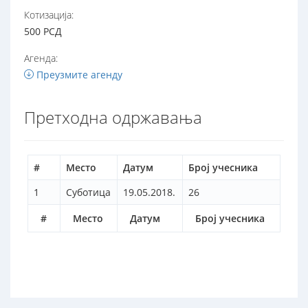
Котизација:
500 РСД
Агенда:
Преузмите агенду
Претходна одржавања
#
Место
Датум
Број учесника
1
Суботица
19.05.2018.
26
#
Место
Датум
Број учесника