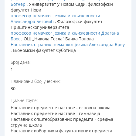
Богнер
, Универзитет у Новом Сади, филозофски
факултет Нови
професор немачког језика и књижевности
Александра Беговић
, Филозофски факултет
Приштинског универзитета
професор немачког језика и књижевности Драгана
Боос
, ОШ „Никола Тесла“ Бачка Топола
Наставник страних -немачког језика Александра Бреу
, Економски факултет Суботица
Број дана:
1
Планирани број учесник:
30
Циљне групе:
Наставник предметне наставе - основна школа
Наставник предметне наставе - гимназија
Наставник општеобразовних предемта - средња
стручна школа
Наставник изборних и факултативних предмета