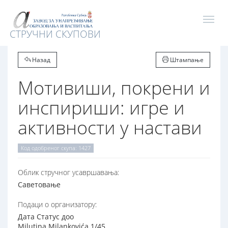
СТРУЧНИ СКУПОВИ
Назад
Штампање
Мотивиши, покрени и
инспириши: игре и
активности у настави
Код одобреног скупа: 1427
Oблик стручног усавршавања:
Саветовање
Подаци о организатору:
Дата Статус доо
Milutina Milankovića 1/45