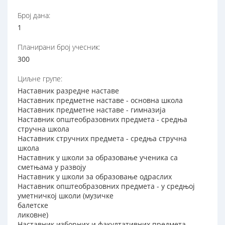
Број дана:
1
Планирани број учесник:
300
Циљне групе:
Наставник разредне наставе
Наставник предметне наставе - основна школа
Наставник предметне наставе - гимназија
Наставник општеобразовних предмета - средња
стручна школа
Наставник стручних предмета - средња стручна
школа
Наставник у школи за образовање ученика са
сметњама у развоју
Наставник у школи за образовање одраслих
Наставник општеобразовних предмета - у средњој
уметничкој школи (музичке
балетске
ликовне)
Наставник изборних и факултативних предмета