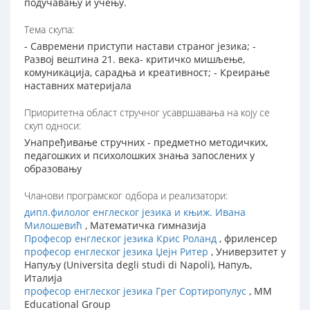
подучавању и учењу.
Тема скупа:
- Савремени приступи настави страног језика; -
Развој вештина 21. века- критичко мишљење,
комуникација, сарадња и креативност; - Креирање
наставних материјала
Приоритетна област стручног усавршавања на коју се
скуп односи:
Унапређивање стручних - предметно методичких,
педагошких и психолошких знања запослених у
образовању
Чланови програмског одбора и реализатори:
дипл.филолог енглеског језика и књиж. Ивана
Милошевић
, Математичка гимназија
Професор енглеског језика Крис Роланд
, фриленсер
професор енглеског језика Џејн Ритер
, Универзитет у
Напуљу (Universita degli studi di Napoli), Напуљ,
Италија
професор енглеског језика Грег Сортиропулус
, ММ
Educational Group