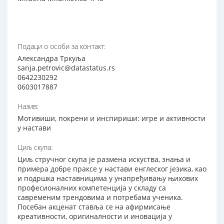
Подаци о особи за контакт:
Александра Тркуља
sanja.petrovic@datastatus.rs
0642230292
0603017887
Назив:
Мотивиши, покрени и инспириши: игре и активности
у настави
Циљ скупа:
Циљ стручног скупа је размена искуства, знања и
примера добре праксе у настави енглеског језика, као
и подршка наставницима у унапређивању њихових
професионалних компетенција у складу са
савременим трендовима и потребама ученика.
Посебан акценат ставља се на афирмисање
креативности, оригиналности и иновација у