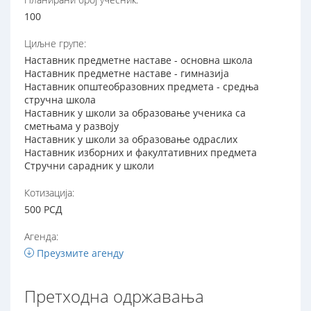
100
Циљне групе:
Наставник предметне наставе - основна школа
Наставник предметне наставе - гимназија
Наставник општеобразовних предмета - средња
стручна школа
Наставник у школи за образовање ученика са
сметњама у развоју
Наставник у школи за образовање одраслих
Наставник изборних и факултативних предмета
Стручни сарадник у школи
Котизација:
500 РСД
Агенда:
Преузмите агенду
Претходна одржавања