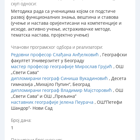
скуп односи:
Методика рада са ученицима којом се подстиче
развој функционалних знања, вештина и ставова
(учење и настава оријентисани на компетенције и
исходе, активно учење, истраживачке методе,
тематска настава, пројектно учење)
Чланови програмског одбора и реализатори:
Редовни професор Слађана Анђелковић
, Географски
факултет Универзитет у Београду
мастер професор географије Мирослав Грујић
, ОШ
„Свети Сава“
дипломирани географ Синиша Вукадиновић
, Десета
гимназија „Михајло Пупин“, Београд
дипломирани географ Владимир Мајсторовић
, ОШ
,,Свети Сава’’ и ОШ ,,Прељина’’
наставник географије Јелена Пеурача
, ОШ’’Петефи
Шандор’’- Нови Сад
Број дана:
1
Планирани број учесник: