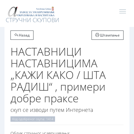
СТРУЧНИ СКУПОВИ
Назад
Штампање
НАСТАВНИЦИ
НАСТАВНИЦИМА
„КАЖИ КАКО / ШТА
РАДИШ“ , примери
добре праксе
скуп се изводи путем Интернета
Код одобреног скупа: 1414
Oблик стручног усавршавања: