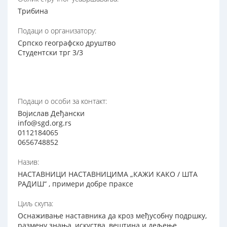
Трибина
Подаци о организатору:
Српско географско друштво
Студентски трг 3/3
Подаци о особи за контакт:
Војислав Деђански
info@sgd.org.rs
0112184065
0656748852
Назив:
НАСТАВНИЦИ НАСТАВНИЦИМА „КАЖИ КАКО / ШТА
РАДИШ“ , примери добре праксе
Циљ скупа:
Оснаживање наставника да кроз међусобну подршку,
размену знања, искуства, вештина и дељење