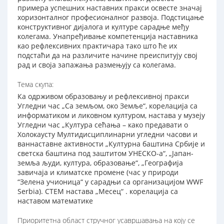
примера успешних наставних пракси освесте значај
хоризонталног професионалног развоја. Подстицање
конструктивног дијалога и културе сарадње међу
колегама. Унапређивање компетенција наставника
као рефлексивних практичара тако што ће их
подстаћи да на различите начине преиспитују свој
рад и своја запажања размењују са колегама.
Тема скупа:
Ка одрживом образовању и рефлексивној пракси
Угледни час „Са земљом, око Земље“, корелација са
информатиком и ликовном културом, настава у музеју
Угледни час „Култура сећања – како предавати о
Холокаусту Мултидисциплинарни угледни часови и
ваннаставне активности „Културна баштина Србије и
светска баштина под заштитом УНЕСКО-а“, „Јапан-
земља људи, култура, образовање“, „Географија
завичаја и климатске промене (час у природи
“Зелена учионица“ у сарадњи са организацијом WWF
Serbia). СТЕМ настава „Месец“ . корелација са
наставом математике
Приоритетна област стручног усавршавања на коју се