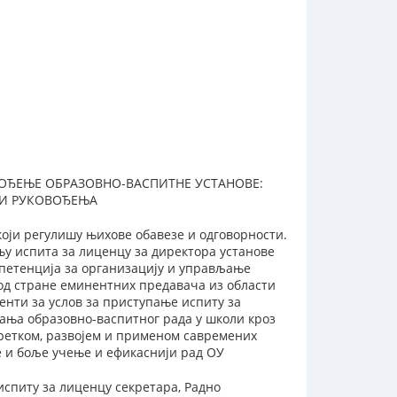
ВОЂЕЊЕ ОБРАЗОВНО-ВАСПИТНЕ УСТАНОВЕ:
ТИ РУКОВОЂЕЊА
оји регулишу њихове обавезе и одговорности.
у испита за лиценцу за директора установе
мпетенција за организацију и управљање
од стране еминентних предавача из области
енти за услов за приступање испиту за
ања образовно-васпитног рада у школи кроз
ретком, развојем и применом савремених
е и боље учење и ефикаснији рад ОУ
испиту за лиценцу секретара, Радно