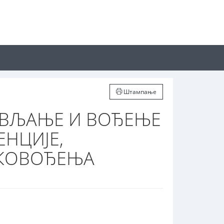
Штампање
АВЉАЊЕ И ВОЂЕЊЕ
НЦИЈЕ,
УКОВОЂЕЊА