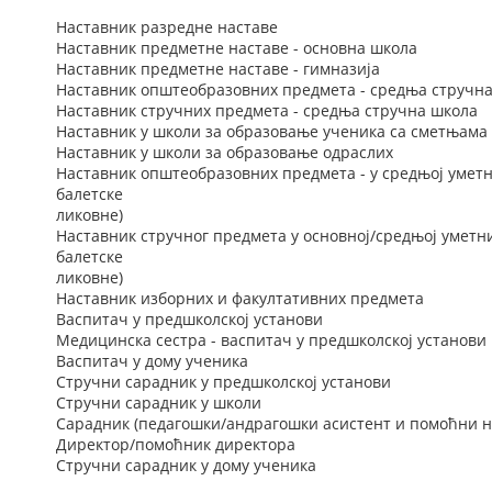
Наставник разредне наставе
Наставник предметне наставе - основна школа
Наставник предметне наставе - гимназија
Наставник општеобразовних предмета - средња стручн
Наставник стручних предмета - средња стручна школа
Наставник у школи за образовање ученика са сметњама 
Наставник у школи за образовање одраслих
Наставник општеобразовних предмета - у средњој уметн
балетске
ликовне)
Наставник стручног предмета у основној/средњој уметн
балетске
ликовне)
Наставник изборних и факултативних предмета
Васпитач у предшколској установи
Медицинска сестра - васпитач у предшколској установи
Васпитач у дому ученика
Стручни сарадник у предшколској установи
Стручни сарадник у школи
Сарадник (педагошки/андрагошки асистент и помоћни н
Директор/помоћник директора
Стручни сарадник у дому ученика