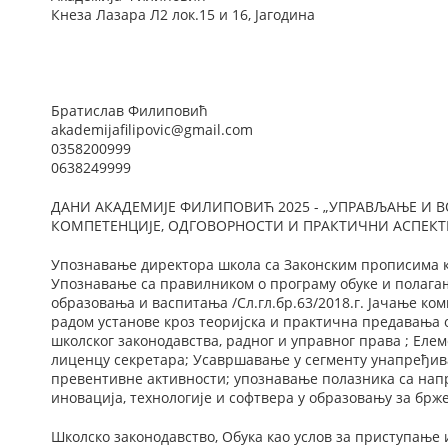
Кнеза Лазара Л2 лок.15 и 16, Јагодина
Братислав Филиповић
akademijafilipovic@gmail.com
0358200999
0638249999
ДАНИ АКАДЕМИЈЕ ФИЛИПОВИЋ 2025 - „УПРАВЉАЊЕ И 
КОМПЕТЕНЦИЈЕ, ОДГОВОРНОСТИ И ПРАКТИЧНИ АСПЕК
Упознавање директора школа са Законским прописима к
Упознавање са правилником о програму обуке и полагањ
образовања и васпитања /Сл.гл.бр.63/2018.г. Јачање ко
радом установе кроз теоријска и практична предавања 
школског законодавства, радног и управног права ; Елем
лиценцу секретара; Усавршавање у сегменту унапређив
превентивне активности; упознавање полазника са нап
иновација, технологије и софтвера у образовању за брж
Школско законодавство, Обука као услов за приступање 