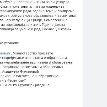
м обуке и полагање испита за лиценцу за
буке и полагање испита за лиценцу за
страживачког рада, одабир тема и припрема
а директоре установа образовања и васпитања,
овања у Републици Србији, Компетенције
а портфолија за испит, Године узлета -
ивација за учење и рад, Насиље у школи -
ом установе
ановић
, Министарство просвете
 унапређивање васпитања и образовања
 за унапређивање васпитања и образовања
напређивање васпитања и образовања
, Академија Филиповић
пређивање васпитања и образовања
мија Филиповић
ОШ «Бошко Ђуричић» Јагодина