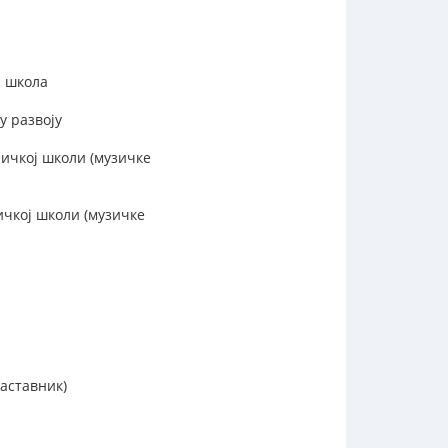
а школа
у развоју
ичкој школи (музичке
ичкој школи (музичке
аставник)