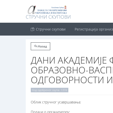
СТРУЧНИ СКУПОВИ
Стручни скупови
Регистрација органи
Назад
ДАНИ АКАДЕМИЈЕ 
ОБРАЗОВНО-ВАСПИ
ОДГОВОРНОСТИ И
Код одобреног скупа: 1374
Oблик стручног усавршавања:
Подаци о организатору: