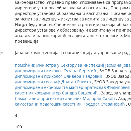
законодавство, Управно право, Упознавање са програмо
директоре установа образовања и васпитања, Програм о
директоре установа образовања и васпитања, Писање и
за испит за лиценцу – искуства са испита за лиценцу з
Нацрт будућности: Савремене стратегије развоја образ
директора установе у образовању и васпитању и припрем
анализа и начин коришћења дигиталне технологије, Мот
превенција
ју
Јачање компетенција за организацију и управљање рад
помоћник министра у Сектору за инспекциј Јасмина Јов
дипломирани психолог Сузана Деретић
, ЗУОВ Завод за
дипломирани психолог Оливера Ћалдовић
, ЗУОВ Завод
дипломирани географ Драган Ракита
, ЗУОВ Завод за у
дипломирани економиста мастер Братислав Филиповић
саветник координатор Сандра Бацковић
, Завод за уна
Самостални просветни саветник Милорад Савић
, Акаде
самостални педагошки саветник Предраг Стевановић
, 
4
100