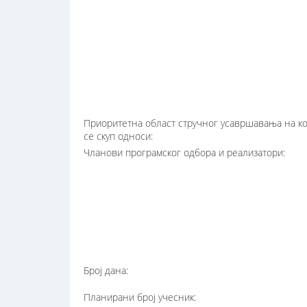
Приоритетна област стручног усавршавања на ко
се скуп односи:
Чланови програмског одбора и реализатори:
Број дана:
Планирани број учесник: