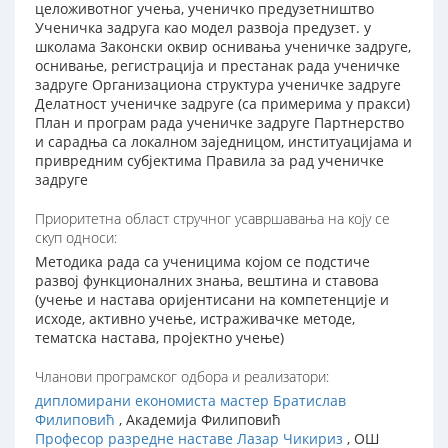
целоживотног учења, ученичко предузетништво
Ученичка задруга као модел развоја предузет. у
школама Законски оквир оснивања ученичке задруге,
оснивање, регистрација и престанак рада ученичке
задруге Организациона структура ученичке задруге
Делатност ученичке задруге (са примерима у пракси)
План и програм рада ученичке задруге Партнерство
и сарадња са локалном заједницом, институацијама и
привредним субјектима Правила за рад ученичке
задруге
Приоритетна област стручног усавршавања на коју се
скуп односи:
Методика рада са ученицима којом се подстиче
развој функционалних знања, вештина и ставова
(учење и настава оријентисани на компетенције и
исходе, активно учење, истраживачке методе,
тематска настава, пројектно учење)
Чланови програмског одбора и реализатори:
дипломирани економиста мастер Братислав
Филиповић
, Академија Филиповић
Професор разредне наставе Лазар Чикириз
, ОШ