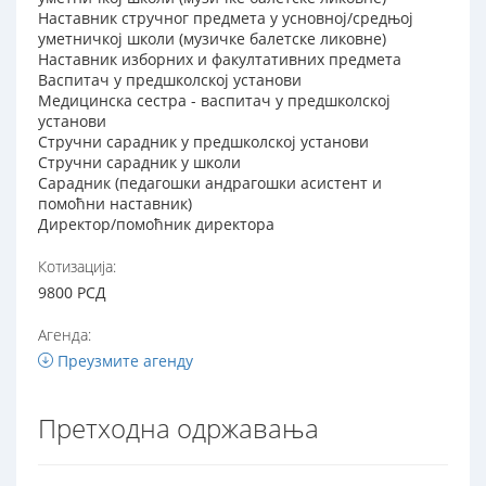
Наставник стручног предмета у усновној/средњој
уметничкој школи (музичке балетске ликовне)
Наставник изборних и факултативних предмета
Васпитач у предшколској установи
Медицинска сестра - васпитач у предшколској
установи
Стручни сарадник у предшколској установи
Стручни сарадник у школи
Сарадник (педагошки андрагошки асистент и
помоћни наставник)
Директор/помоћник директора
Котизација:
9800 РСД
Агенда:
Преузмите агенду
Претходна одржавања