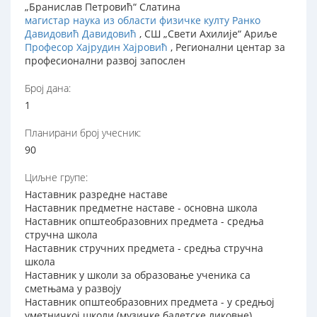
„Бранислав Петровић“ Слатина
магистар наука из области физичке култу Ранко
Давидовић Давидовић
, СШ „Свети Ахилије“ Ариље
Професор Хајрудин Хајровић
, Регионални центар за
професионални развој запослен
Број дана:
1
Планирани број учесник:
90
Циљне групе:
Наставник разредне наставе
Наставник предметне наставе - основна школа
Наставник општеобразовних предмета - средња
стручна школа
Наставник стручних предмета - средња стручна
школа
Наставник у школи за образовање ученика са
сметњама у развоју
Наставник општеобразовних предмета - у средњој
уметничкој школи (музичке балетске ликовне)