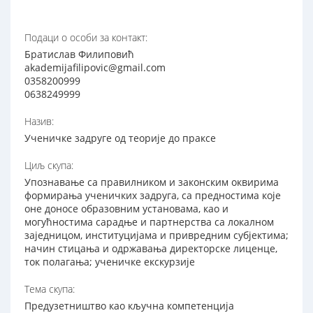
Подаци о особи за контакт:
Братислав Филиповић
akademijafilipovic@gmail.com
0358200999
0638249999
Назив:
Ученичке задруге од теорије до праксе
Циљ скупа:
Упознавање са правилником и законским оквирима
формирања ученичких задруга, са предностима које
оне доносе образовним установама, као и
могућностима сарадње и партнерства са локалном
заједницом, институцијама и привредним субјектима;
начин стицања и одржавања директорске лиценце,
ток полагања; ученичке екскурзије
Тема скупа:
Предузетништво као кључна компетенција