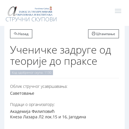
СТРУЧНИ СКУПОВИ
Назад
Штампање
Ученичке задруге од
теорије до праксе
Код одобреног скупа: 1130
Oблик стручног усавршавања:
Саветовање
Подаци о организатору:
Академија Филиповић
Кнеза Лазара Л2 лок.15 и 16, Јагодина