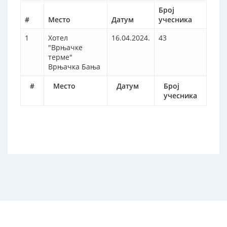
Број
#
Место
Датум
учесника
1
Хотел
16.04.2024.
43
"Врњачке
терме"
Врњачка Бања
#
Место
Датум
Број
учесника
2017 © Завод за унапређивање образовања и васпитања