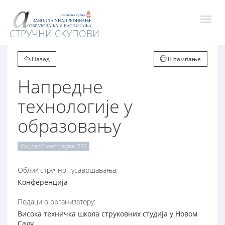
СТРУЧНИ СКУПОВИ
Назад
Штампање
Напредне
технологије у
образовању
Код одобреног скупа: 720
Oблик стручног усавршавања:
Конференција
Подаци о организатору:
Висока техничка школа струковних студија у Новом
Саду