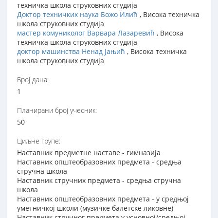
техничка школа струковних студија
Доктор техничких наука Божо Илић
, Висока техничка
школа струковних студија
мастер комуниколог Варвара Лазаревић
, Висока
техничка школа струковних студија
доктор машинства Ненад Јањић
, Висока техничка
школа струковних студија
Број дана:
1
Планирани број учесник:
50
Циљне групе:
Наставник предметне наставе - гимназија
Наставник општеобразовних предмета - средња
стручна школа
Наставник стручних предмета - средња стручна
школа
Наставник општеобразовних предмета - у средњој
уметничкој школи (музичке балетске ликовне)
Наставник стручног предмета у усновној/средњој