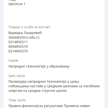
Школска 1
Подаци о особи за контакт:
Варвара Лазаревић
skola@vtsns.edu.rs
0214892511
0694892570
0214892570
Назив:
Напредне технологије у образовању
Циљ скупа:
Промоција напредних технологија у циљу
побољшања наставе у средњим школама са посебним
освртом на средње стручне школе.
Тема скупа:
Правно-финансијска регулатива Примена нових