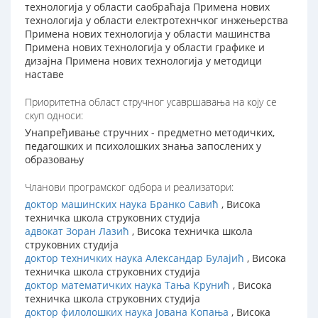
технологија у области саобраћаја Примена нових
технологија у области електротехнчког инжењерства
Примена нових технологија у области машинства
Примена нових технологија у области графике и
дизајна Примена нових технологија у методици
наставе
Приоритетна област стручног усавршавања на коју се
скуп односи:
Унапређивање стручних - предметно методичких,
педагошких и психолошких знања запослених у
образовању
Чланови програмског одбора и реализатори:
доктор машинских наука Бранко Савић
, Висока
техничка школа струковних студија
адвокат Зоран Лазић
, Висока техничка школа
струковних студија
доктор техничких наука Александар Булајић
, Висока
техничка школа струковних студија
доктор математичких наука Taња Крунић
, Висока
техничка школа струковних студија
доктор филолошких наука Јована Копања
, Висока